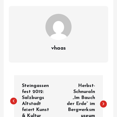
vhaas
B
Steingassen
Herbst-
e
fest 2012:
Schnuraln
Salzburgs
„Im Bauch
Altstadt
der Erde“ im
i
feiert Kunst
Bergwerksm
& Kultur
useum