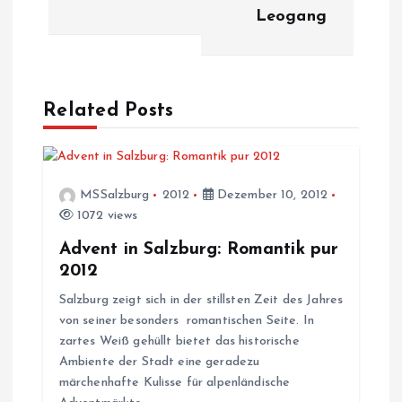
t
Leogang
r
a
Related Posts
g
s
MSSalzburg
2012
Dezember 10, 2012
1072 views
n
Advent in Salzburg: Romantik pur
a
2012
Salzburg zeigt sich in der stillsten Zeit des Jahres
v
von seiner besonders romantischen Seite. In
zartes Weiß gehüllt bietet das historische
i
Ambiente der Stadt eine geradezu
märchenhafte Kulisse für alpenländische