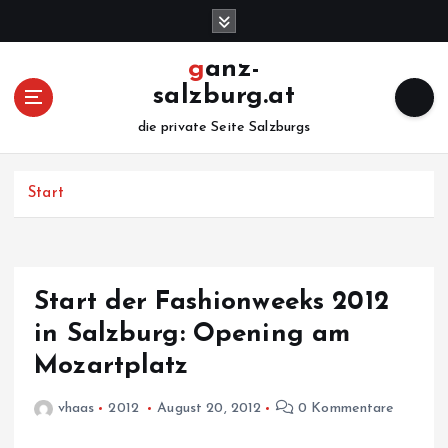
Z
u
m
ganz-
I
salzburg.at
n
h
die private Seite Salzburgs
a
l
Start
t
s
p
r
i
Start der Fashionweeks 2012
n
in Salzburg: Opening am
g
e
Mozartplatz
n
vhaas
2012
August 20, 2012
0 Kommentare