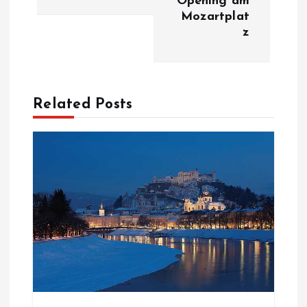
Opening am
Mozartplat
t
z
r
a
Related Posts
g
s
n
a
v
i