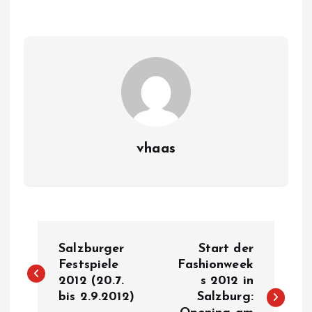
vhaas
B
Salzburger
Start der
e
Festspiele
Fashionweek
2012 (20.7.
s 2012 in
bis 2.9.2012)
Salzburg:
i