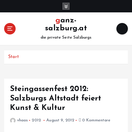
Z
u
m
ganz-
I
salzburg.at
n
h
die private Seite Salzburgs
a
l
Start
t
s
p
r
i
Steingassenfest 2012:
n
Salzburgs Altstadt feiert
g
e
Kunst & Kultur
n
vhaas
2012
August 9, 2012
0 Kommentare