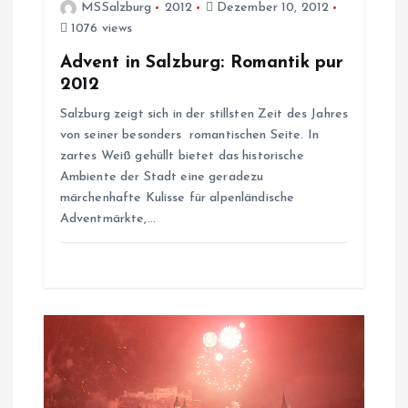
MSSalzburg
2012
Dezember 10, 2012
g
1076 views
Advent in Salzburg: Romantik pur
a
2012
t
Salzburg zeigt sich in der stillsten Zeit des Jahres
von seiner besonders romantischen Seite. In
i
zartes Weiß gehüllt bietet das historische
Ambiente der Stadt eine geradezu
o
märchenhafte Kulisse für alpenländische
Adventmärkte,…
n