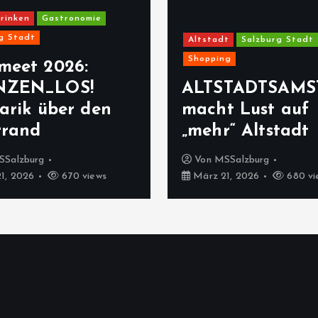
rinken
Gastronomie
g Stadt
Altstadt
Salzburg Stadt
Shopping
meet 2026:
NZEN_LOS!
ALTSTADTSAMS
arik über den
macht Lust auf
rrand
„mehr“ Altstadt
SSalzburg
Von
MSSalzburg
1, 2026
670 views
März 21, 2026
680 vi