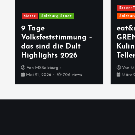
Essen+T
Messe
Salzburg Stadt
Salzbur
9 Tage
eat&
Volksfeststimmung –
GRE
das sind die Dult
Kulin
Highlights 2026
Telle
Von
MSSalzburg
Von
M
Mai 21, 2026
706 views
März 2