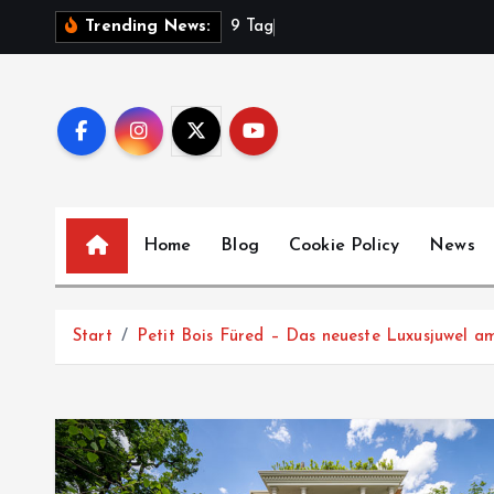
Z
9
T
a
g
e
Trending News:
u
m
I
n
h
a
l
Home
Blog
Cookie Policy
News
t
s
p
Start
Petit Bois Füred – Das neueste Luxusjuwel am
r
i
n
g
e
n