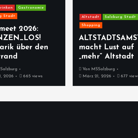
rinken
Gastronomie
g Stadt
Altstadt
Salzburg Stadt
Shopping
meet 2026:
NZEN_LOS!
ALTSTADTSAMS
arik über den
macht Lust auf
rrand
„mehr“ Altstadt
Salzburg
Von
MSSalzburg
, 2026
665 views
März 21, 2026
677 view