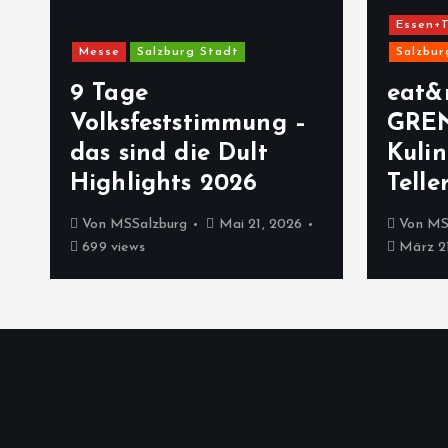
Essen+T
Messe
Salzburg Stadt
Salzbur
9 Tage
eat&
Volksfeststimmung –
GRE
das sind die Dult
Kulin
Highlights 2026
Telle
Von
MSSalzburg
Mai 21, 2026
Von
MS
699 views
März 21