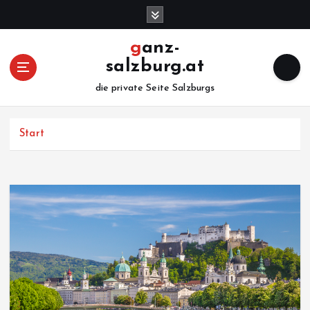
Z
u
m
ganz-
I
salzburg.at
n
h
die private Seite Salzburgs
a
l
Start
t
s
p
r
i
n
g
e
n