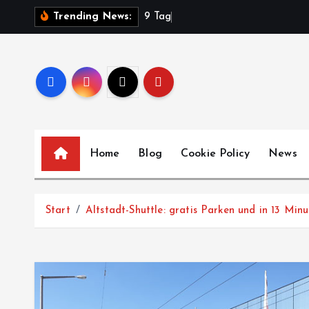
Z
9
T
a
g
e
Trending News:
u
m
I
n
h
a
l
Home
Blog
Cookie Policy
News
t
s
p
Start
Altstadt-Shuttle: gratis Parken und in 13 Min
r
i
n
g
e
n