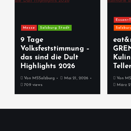
Essen+T
Messe
Salzburg Stadt
Salzbur
9 Tage
eat&
Volksfeststimmung –
GRE
das sind die Dult
Kulin
Highlights 2026
Telle
Von
MSSalzburg
Mai 21, 2026
Von
MS
709 views
März 21