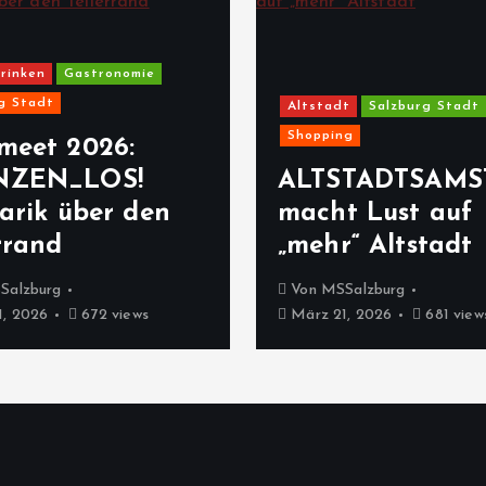
rinken
Gastronomie
g Stadt
Altstadt
Salzburg Stadt
Shopping
meet 2026:
NZEN_LOS!
ALTSTADTSAMS
arik über den
macht Lust auf
rrand
„mehr“ Altstadt
Salzburg
Von
MSSalzburg
, 2026
672 views
März 21, 2026
681 view