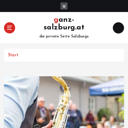
Z
u
m
ganz-
I
salzburg.at
n
h
die private Seite Salzburgs
a
l
Start
t
s
p
r
i
n
g
e
n