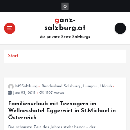
Z
u
m
ganz-
I
salzburg.at
n
h
die private Seite Salzburgs
a
l
Start
t
s
p
r
i
MSSalzburg
Bundesland Salzburg
,
Lungau
,
Urlaub
n
Juni 23, 2011
1197 views
g
e
Familienurlaub mit Teenagern im
n
Wellnesshotel Eggerwirt in St.Michael in
Österreich
Die schönste Zeit des Jahres steht bevor – der