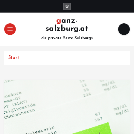
Z
u
m
ganz-
I
salzburg.at
n
h
die private Seite Salzburgs
a
l
Start
t
s
p
r
i
n
g
e
n