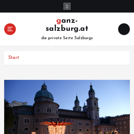
Z
u
m
ganz-
I
salzburg.at
n
h
die private Seite Salzburgs
a
l
Start
t
s
p
r
i
n
g
e
n