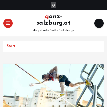
Z
u
m
ganz-
I
salzburg.at
n
h
die private Seite Salzburgs
a
l
Start
t
s
p
r
i
n
g
e
n