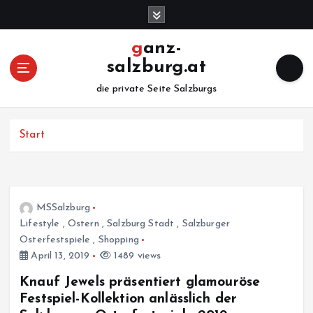
Z
u
m
ganz-
I
salzburg.at
n
h
die private Seite Salzburgs
a
l
Start
t
s
p
r
i
MSSalzburg
n
Lifestyle
,
Ostern
,
Salzburg Stadt
,
Salzburger
g
Osterfestspiele
,
Shopping
e
April 13, 2019
1489 views
n
Knauf Jewels präsentiert glamouröse
Festspiel-Kollektion anlässlich der