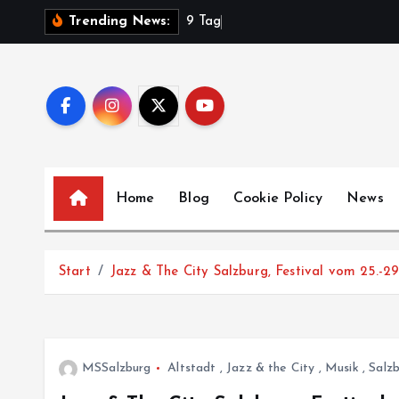
Z
9
T
a
g
e
Trending News:
u
m
I
n
h
a
l
Home
Blog
Cookie Policy
News
t
s
p
Start
Jazz & The City Salzburg, Festival vom 25.-2
r
i
n
g
MSSalzburg
Altstadt
,
Jazz & the City
,
Musik
,
Salz
e
n