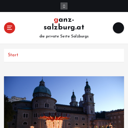
Z
u
m
ganz-
I
salzburg.at
n
h
die private Seite Salzburgs
a
l
Start
t
s
p
r
i
n
g
e
n