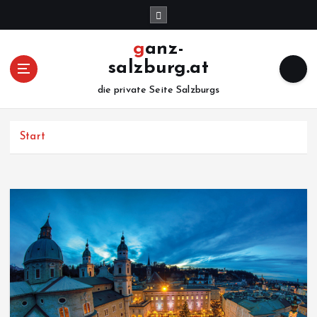
Z
u
m
ganz-
I
salzburg.at
n
h
die private Seite Salzburgs
a
l
Start
t
s
p
r
i
n
g
e
n