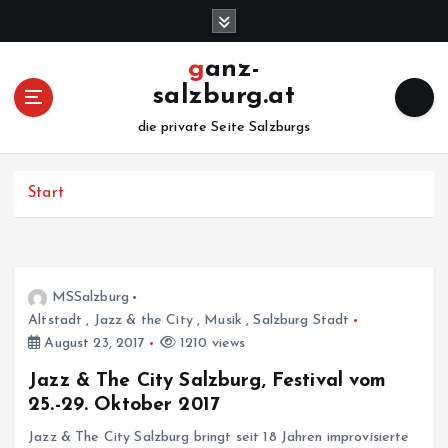
Z
u
m
ganz-
I
salzburg.at
n
h
die private Seite Salzburgs
a
l
Start
t
s
p
r
i
MSSalzburg
n
Altstadt
,
Jazz & the City
,
Musik
,
Salzburg Stadt
g
August 23, 2017
1210 views
e
n
Jazz & The City Salzburg, Festival vom
25.-29. Oktober 2017
Jazz & The City Salzburg bringt seit 18 Jahren improvisierte