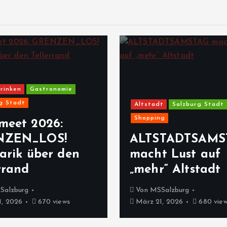
rinken
Gastronomie
g Stadt
Altstadt
Salzburg Stadt
Shopping
meet 2026:
NZEN_LOS!
ALTSTADTSAMS
arik über den
macht Lust auf
rrand
„mehr“ Altstadt
Salzburg
Von
MSSalzburg
, 2026
670 views
März 21, 2026
680 vie