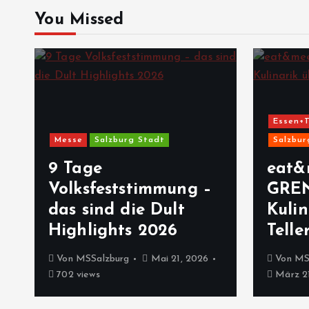
You Missed
Essen+T
Messe
Salzburg Stadt
Salzbur
9 Tage
eat&
Volksfeststimmung –
GRE
das sind die Dult
Kulin
Highlights 2026
Telle
Von
MSSalzburg
Mai 21, 2026
Von
MS
702 views
März 21