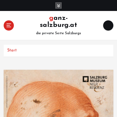
Z
u
m
ganz-
I
salzburg.at
n
h
die private Seite Salzburgs
a
l
Start
t
s
p
r
i
n
g
e
n