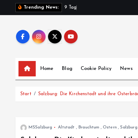
Z
9
T
a
g
e
Trending News:
u
m
I
n
h
a
l
Home
Blog
Cookie Policy
News
t
s
p
Start
Salzburg: Die Kirchenstadt und ihre Osterbrä
r
i
n
g
MSSalzburg
Altstadt
,
Brauchtum
,
Ostern
,
Salzburg
e
n