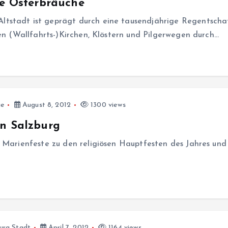
re Osterbräuche
tstadt ist geprägt durch eine tausendjährige Regentschaf
den (Wallfahrts-)Kirchen, Klöstern und Pilgerwegen durch…
ie
August 8, 2012
1300 views
in Salzburg
 Marienfeste zu den religiösen Hauptfesten des Jahres und 
urg Stadt
April 7, 2012
1164 views