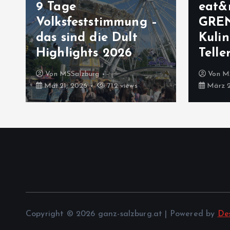
9 Tage
eat&
Volksfeststimmung –
GRE
das sind die Dult
Kulin
Highlights 2026
Telle
Von
MSSalzburg
Von
M
Mai 21, 2026
712 views
März 2
Copyright © 2026 ganz-salzburg.at | Powered by
De