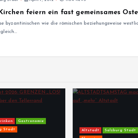
 Kirchen feiern ein fast gemeinsames Oste
se byzantinischen wie die römischen beziehungsweise westli
rgleich…
rinken
Gastronomie
g Stadt
Altstadt
Salzburg Stadt