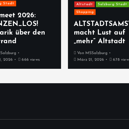
g Stadt
Altstadt
Salzburg Stadt
Shopping
meet 2026:
NZEN_LOS!
ALTSTADTSAMS
arik über den
macht Lust auf
rrand
„mehr“ Altstadt
Salzburg
Von
MSSalzburg
, 2026
666 views
März 21, 2026
678 view