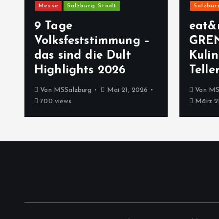
Messe
Salzburg Stadt
Salzbur
9 Tage
eat&
Volksfeststimmung –
GRE
das sind die Dult
Kulin
Highlights 2026
Telle
Von
MSSalzburg
Mai 21, 2026
Von
MS
700 views
März 21