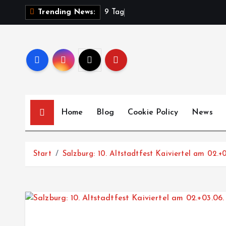
Z
9
T
a
g
e
Trending News:
u
m
I
n
h
a
l
Home
Blog
Cookie Policy
News
t
s
p
Start
Salzburg: 10. Altstadtfest Kaiviertel am 02.+
r
i
n
g
e
n