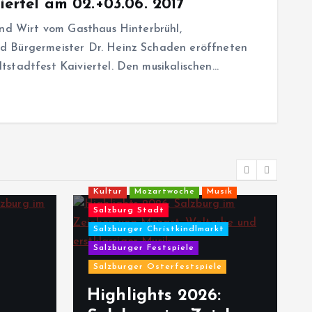
iertel am 02.+03.06. 2017
und Wirt vom Gasthaus Hinterbrühl,
d Bürgermeister Dr. Heinz Schaden eröffneten
tstadtfest Kaiviertel. Den musikalischen…
Kultur
Mozartwoche
Musik
Salzburg Stadt
Salzburger Christkindlmarkt
Salzburger Festspiele
Salzburger Osterfestspiele
Highlights 2026: