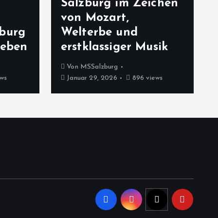
Salzburg im Zeichen
von Mozart,
zburg
Welterbe und
leben
erstklassiger Musik
Von
MSSalzburg
ws
Januar 29, 2026
896 views