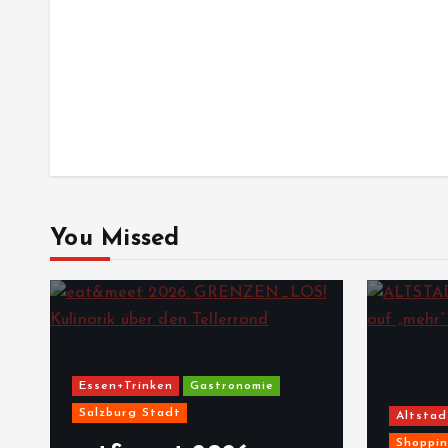
You Missed
Essen+Trinken
Gastronomie
Salzburg Stadt
Altstad
Shoppi