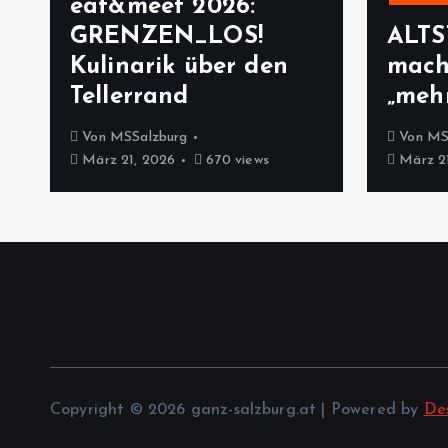
eat&meet 2026:
GRENZEN_LOS!
ALT
Kulinarik über den
mach
Tellerrand
„mehr
Von
MSSalzburg
Von
MS
März 21, 2026
670 views
März 21
Copyright © 2026 ganz-salzburg.at | Powered by
De