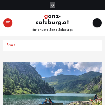
Z
u
m
ganz-
I
salzburg.at
n
h
die private Seite Salzburgs
a
l
Start
t
s
p
r
i
n
g
e
n