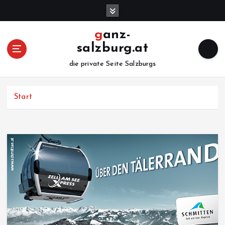
Z
u
m
ganz-
I
salzburg.at
n
h
die private Seite Salzburgs
a
l
Start
t
s
p
r
i
n
g
e
n