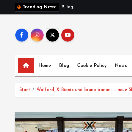
Z
9
T
a
g
e
Trending News:
u
m
I
n
h
a
l
Home
Blog
Cookie Policy
News
t
s
p
Start
Wolford, X-Bionic und bruno banani – neue 
r
i
n
g
e
n