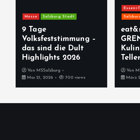
Essen+T
Messe
Salzburg Stadt
Salzbur
9 Tage
eat&
Volksfeststimmung –
GRE
das sind die Dult
Kulin
Highlights 2026
Telle
Von
MSSalzburg
Von
M
Mai 21, 2026
700 views
März 2