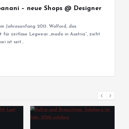
 banani – neue Shops @ Designer
um Jahresanfang 2013: Wolford, das
 für zeitlose Legwear „made in Austria“, zieht
ei ist seit…