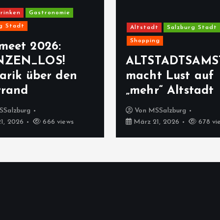
rinken
Gastronomie
g Stadt
Altstadt
Salzburg Stadt
Shopping
meet 2026:
NZEN_LOS!
ALTSTADTSAMS
arik über den
macht Lust auf
rrand
„mehr“ Altstadt
SSalzburg
Von
MSSalzburg
1, 2026
666 views
März 21, 2026
678 vi