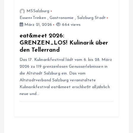
i
MSSalzburg
o
Essen+Trinken
,
Gastronomie
,
Salzburg Stadt
März 21, 2026
664 views
n
eat&meet 2026:
GRENZEN_LOS! Kulinarik über
den Tellerrand
Das 17. Kulinarikfestival lädt vom 6. bis 28. März
2026 zu 119 grenzenlosen Genusserlebnissen in
die Altstadt Salzburg ein. Das vom
Altstadtverband Salzburg veranstaltete
Kulinarikfestival eat&meet erschließt alljährlich
neue und…