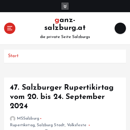
Z
u
m
ganz-
I
salzburg.at
n
h
die private Seite Salzburgs
a
l
Start
t
s
p
r
i
47. Salzburger Rupertikirtag
n
vom 20. bis 24. September
g
e
2024
n
MSSalzburg
Rupertikirtag
,
Salzburg Stadt
,
Volksfeste