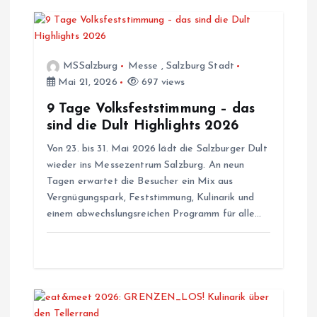
g
s
MSSalzburg
Messe
,
Salzburg Stadt
n
Mai 21, 2026
697 views
a
9 Tage Volksfeststimmung – das
sind die Dult Highlights 2026
v
Von 23. bis 31. Mai 2026 lädt die Salzburger Dult
wieder ins Messezentrum Salzburg. An neun
i
Tagen erwartet die Besucher ein Mix aus
Vergnügungspark, Feststimmung, Kulinarik und
g
einem abwechslungsreichen Programm für alle…
a
t