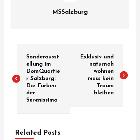
MSSalzburg
B
Sonderausst
Exklusiv und
e
ellung im
naturnah
DomQuartie
wohnen
r Salzburg:
muss kein
i
Die Farben
Traum
der
bleiben
t
Serenissima
r
a
Related Posts