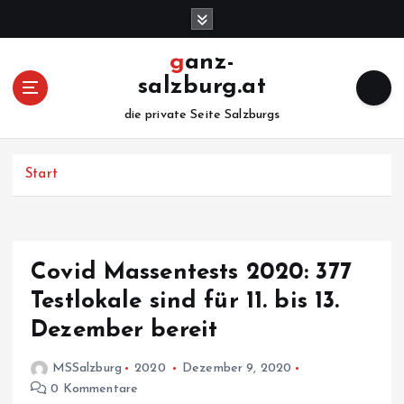
Z
u
m
ganz-
I
salzburg.at
n
h
die private Seite Salzburgs
a
l
Start
t
s
p
r
i
Covid Massentests 2020: 377
n
Testlokale sind für 11. bis 13.
g
e
Dezember bereit
n
MSSalzburg
2020
Dezember 9, 2020
0 Kommentare