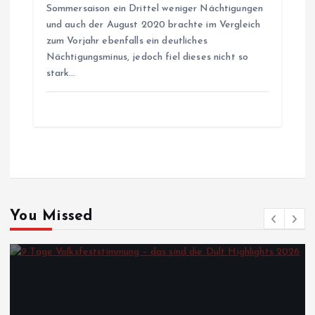
n
Sommersaison ein Drittel weniger Nächtigungen
und auch der August 2020 brachte im Vergleich
a
zum Vorjahr ebenfalls ein deutliches
Nächtigungsminus, jedoch fiel dieses nicht so
v
stark…
i
g
a
t
You Missed
i
o
n