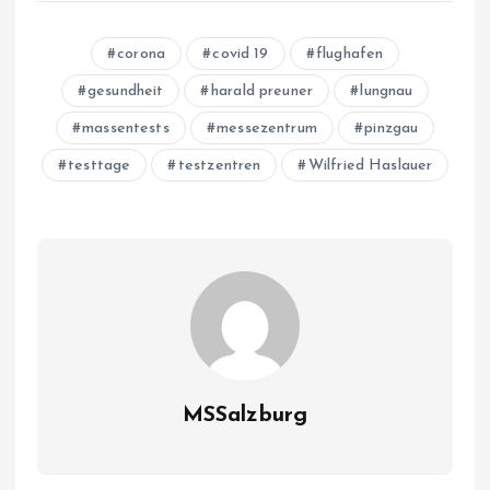
corona
covid 19
flughafen
gesundheit
harald preuner
lungnau
massentests
messezentrum
pinzgau
testtage
testzentren
Wilfried Haslauer
MSSalzburg