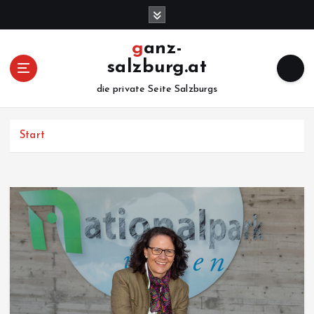
Z
u
m
ganz-
I
salzburg.at
n
h
die private Seite Salzburgs
a
l
Start
t
s
p
r
i
n
g
e
n