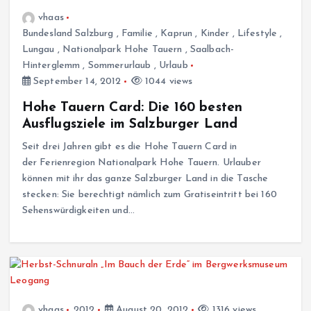
vhaas
Bundesland Salzburg
,
Familie
,
Kaprun
,
Kinder
,
Lifestyle
,
Lungau
,
Nationalpark Hohe Tauern
,
Saalbach-
Hinterglemm
,
Sommerurlaub
,
Urlaub
September 14, 2012
1044 views
Hohe Tauern Card: Die 160 besten
Ausflugsziele im Salzburger Land
Seit drei Jahren gibt es die Hohe Tauern Card in
der Ferienregion Nationalpark Hohe Tauern. Urlauber
können mit ihr das ganze Salzburger Land in die Tasche
stecken: Sie berechtigt nämlich zum Gratiseintritt bei 160
Sehenswürdigkeiten und…
vhaas
2012
August 20, 2012
1316 views