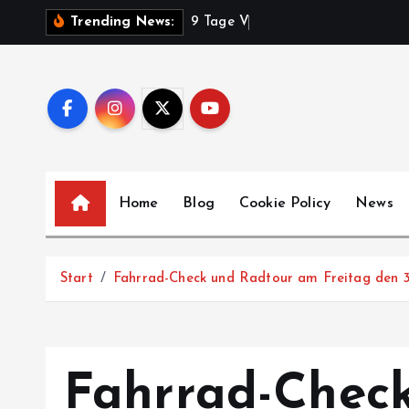
Z
9
T
a
g
e
V
o
l
k
s
f
e
s
t
s
t
Trending News:
u
m
I
n
h
a
l
Home
Blog
Cookie Policy
News
t
s
p
Start
Fahrrad-Check und Radtour am Freitag den 3
r
i
n
g
Fahrrad-Check
e
n