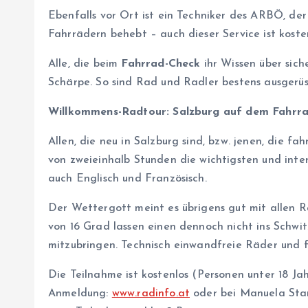
Ebenfalls vor Ort ist ein Techniker des ARBÖ, de
Fahrrädern behebt – auch dieser Service ist koste
Alle, die beim
Fahrrad-Check
ihr Wissen über sich
Schärpe. So sind Rad und Radler bestens ausgerüs
Willkommens-Radtour: Salzburg auf dem Fahrr
Allen, die neu in Salzburg sind, bzw. jenen, die 
von zweieinhalb Stunden die wichtigsten und inter
auch Englisch und Französisch.
Der Wettergott meint es übrigens gut mit allen Ra
von 16 Grad lassen einen dennoch nicht ins Schw
mitzubringen. Technisch einwandfreie Räder und 
Die Teilnahme ist kostenlos (Personen unter 18 Ja
Anmeldung:
www.radinfo.at
oder bei Manuela Stam