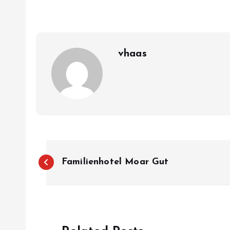
vhaas
B
Familienhotel Moar Gut
e
i