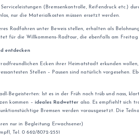
r Serviceleistungen (Bremsenkontrolle, Reifendruck etc.) du
nlos, nur die Materialkosten müssen ersetzt werden.
eres Radfahren unter Beweis stellen, erhalten als Belohnun
tet für die Willkommens-Radtour, die ebenfalls am Freitag 
ad entdecken
fahrradfreundlichen Ecken ihrer Heimatstadt erkunden wolle
essantesten Stellen – Pausen sind natürlich vorgesehen. Ebe
dl-Begeisterten: Ist es in der Früh noch trüb und nass, kla
itzen kommen –
ideales Radwetter
also. Es empfiehlt sich 
funktionstüchtige Bremsen werden vorausgesetzt. Die Teiln
hren nur in Begleitung Erwachsener)
pfl, Tel. 0 662/8072-2551