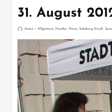
31. August 201
vhaas
Allgemein
,
Familie
,
News
,
Salzburg Stadt
,
Spor