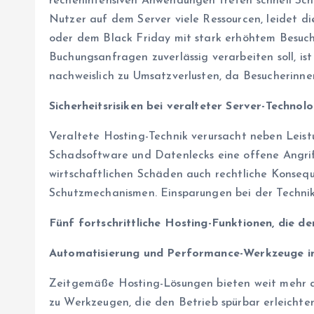
rechenintensiven Anwendungen treten schnell Sch
Nutzer auf dem Server viele Ressourcen, leidet d
oder dem Black Friday mit stark erhöhtem Besuch
Buchungsanfragen zuverlässig verarbeiten soll, is
nachweislich zu Umsatzverlusten, da Besucherinnen
Sicherheitsrisiken bei veralteter Server-Technolo
Veraltete Hosting-Technik verursacht neben Leist
Schadsoftware und Datenlecks eine offene Angriff
wirtschaftlichen Schäden auch rechtliche Konse
Schutzmechanismen. Einsparungen bei der Technik 
Fünf fortschrittliche Hosting-Funktionen, die 
Automatisierung und Performance-Werkzeuge i
Zeitgemäße Hosting-Lösungen bieten weit mehr al
zu Werkzeugen, die den Betrieb spürbar erleicht