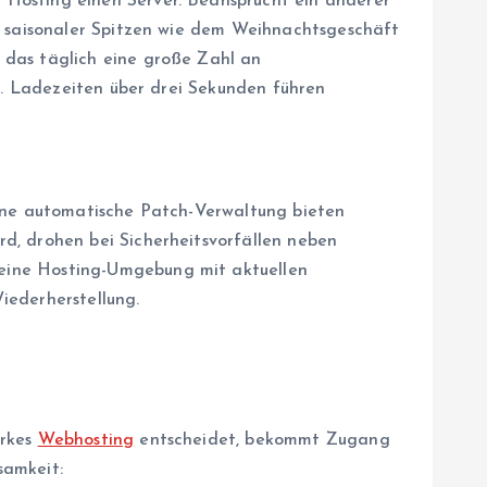
 Hosting einen Server. Beansprucht ein anderer
nd saisonaler Spitzen wie dem Weihnachtsgeschäft
 das täglich eine große Zahl an
ar. Ladezeiten über drei Sekunden führen
ohne automatische Patch-Verwaltung bieten
d, drohen bei Sicherheitsvorfällen neben
eine Hosting-Umgebung mit aktuellen
iederherstellung.
arkes
Webhosting
entscheidet, bekommt Zugang
samkeit: