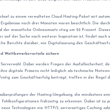
chsel zu einem verwalteten Cloud-Hosting-Paket mit automa
rgebnisse nach drei Monaten waren beachtlich: Die durchsc
 der monatliche Onlineumsatz stieg um 22 Prozent. Dieses Be
 auf der Suche nach weiterer Inspiration ist, findet auch
che Berichte darüber, wie Digitalisierung den Geschäftserfol
nd Wettbewerbsvorteile sichern
Serverwahl. Dabei werden Fragen der Ausfallsicherheit, der
re digitale Präsenz nicht lediglich als technische Notwend
ristig zum Geschäftserfolg beiträgt, treffen in der Regel 
süberprüfungen der Hosting-Umgebung, die mindestens einm
Fehlkonfigurationen frühzeitig zu erkennen. Dabei ist zu 
, neue Technologien wie HTTP/3, serverseitiges Caching oder