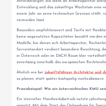
Anforderungen, die diese an Arbeitsspeicher sowi
Entwicklung und das zukünftige Wachstum eine wic
einem Jahr an seine technischen Grenzen stößt, v
vermeiden lässt.
Besonders empfehlenswert sind Tarife mit flexibl
keine ungenutzten Kapazitäten bezahlt werden mü
Modelle, bei denen sich Arbeitsspeicher, Rechenl
Serverstandort verdient besondere Beachtung, de
in Österreich oder im DACH-Raum klar vorteilhaf
zuverlässig innerhalb des europäischen Rechtsrah
Ähnlich wie bei
zukunftsfähiger Architektur und 
zu planen, statt später kostspielig nachzubessern.
Praxisbeispiel: Wie ein österreichisches KMU sei
Ein steirischer Handwerksbetrieb nutzte jahrelan
genutzt. Mit dem Start des Onlineshops für Spez