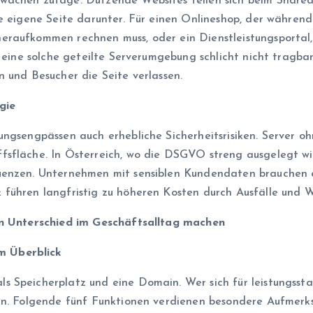
wächen zutage. Dutzende Websites teilen sich beim Shared
ie eigene Seite darunter. Für einen Onlineshop, der währe
eraufkommen rechnen muss, oder ein Dienstleistungsportal,
t eine solche geteilte Serverumgebung schlicht nicht tragb
 und Besucher die Seite verlassen.
gie
ungsengpässen auch erhebliche Sicherheitsrisiken. Server 
sfläche. In Österreich, wo die DSGVO streng ausgelegt wir
quenzen. Unternehmen mit sensiblen Kundendaten brauchen 
führen langfristig zu höheren Kosten durch Ausfälle und W
den Unterschied im Geschäftsalltag machen
m Überblick
s Speicherplatz und eine Domain. Wer sich für leistungsst
ern. Folgende fünf Funktionen verdienen besondere Aufmerk