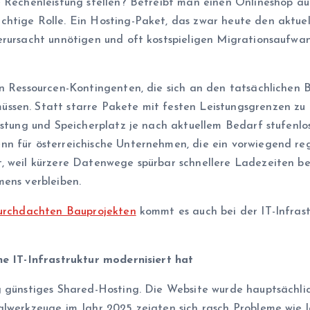
e Rechenleistung stellen? Betreibt man einen Onlineshop au
htige Rolle. Ein Hosting-Paket, das zwar heute den aktuell
erursacht unnötigen und oft kostspieligen Migrationsaufwa
en Ressourcen-Kontingenten, die sich an den tatsächlichen
ssen. Statt starre Pakete mit festen Leistungsgrenzen zu 
eistung und Speicherplatz je nach aktuellem Bedarf stufenl
nn für österreichische Unternehmen, die ein vorwiegend re
t, weil kürzere Datenwege spürbar schnellere Ladezeiten 
mens verbleiben.
durchdachten Bauprojekten
kommt es auch bei der IT-Infras
ne IT-Infrastruktur modernisiert hat
g günstiges Shared-Hosting. Die Website wurde hauptsächli
ialwerkzeuge im Jahr 2025 zeigten sich rasch Probleme wi