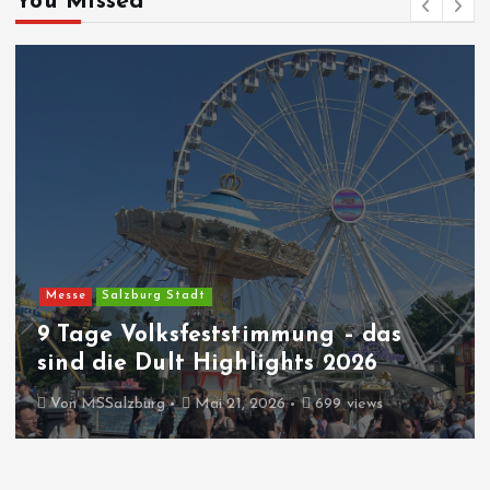
You Missed
Essen+Trinken
Gastronomie
Salzburg Stadt
s
eat&meet 2026: GRENZEN_LO
Kulinarik über den Tellerrand
Von
MSSalzburg
März 21, 2026
665 views