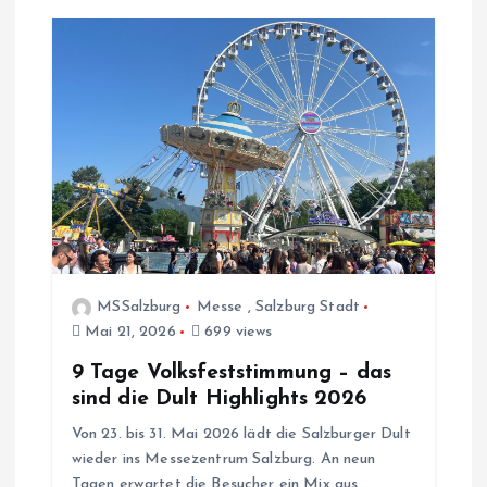
s
n
a
v
i
g
MSSalzburg
Messe
,
Salzburg Stadt
a
Mai 21, 2026
699 views
9 Tage Volksfeststimmung – das
t
sind die Dult Highlights 2026
i
Von 23. bis 31. Mai 2026 lädt die Salzburger Dult
wieder ins Messezentrum Salzburg. An neun
Tagen erwartet die Besucher ein Mix aus