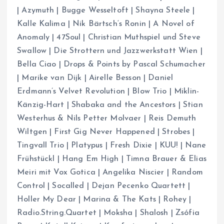
| Azymuth | Bugge Wesseltoft | Shayna Steele |
Kalle Kalima | Nik Bärtsch‘s Ronin | A Novel of
Anomaly | 47Soul | Christian Muthspiel und Steve
Swallow | Die Strottern und Jazzwerkstatt Wien |
Bella Ciao | Drops & Points by Pascal Schumacher
| Marike van Dijk | Airelle Besson | Daniel
Erdmann’s Velvet Revolution | Blow Trio | Miklin-
Känzig-Hart | Shabaka and the Ancestors | Stian
Westerhus & Nils Petter Molvaer | Reis Demuth
Wiltgen | First Gig Never Happened | Strobes |
Tingvall Trio | Platypus | Fresh Dixie | KUU! | Nane
Frühstückl | Hang Em High | Timna Brauer & Elias
Meiri mit Vox Gotica | Angelika Niscier | Random
Control | Socalled | Dejan Pecenko Quartett |
Holler My Dear | Marina & The Kats | Rohey |
Radio.String.Quartet | Moksha | Shalosh | Zsófia