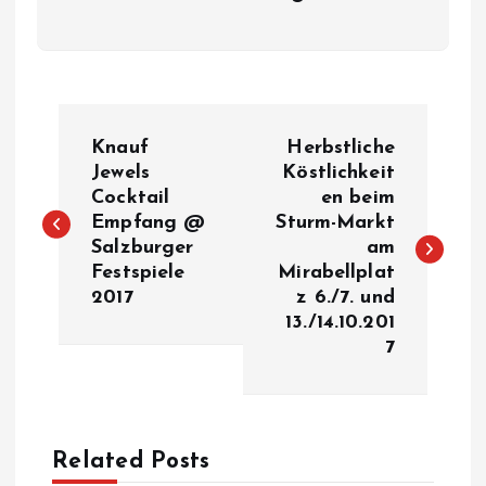
B
Knauf
Herbstliche
e
Jewels
Köstlichkeit
Cocktail
en beim
Empfang @
Sturm-Markt
i
Salzburger
am
Festspiele
Mirabellplat
t
2017
z 6./7. und
13./14.10.201
r
7
a
g
Related Posts