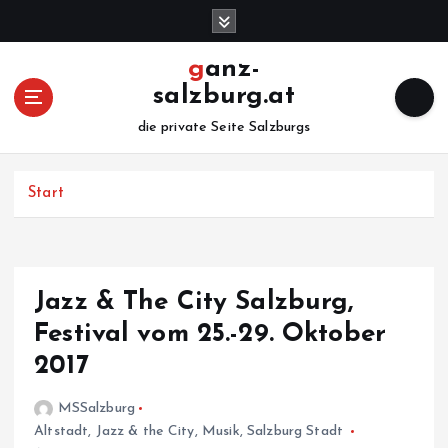
Z
u
m
ganz-
I
salzburg.at
n
h
die private Seite Salzburgs
a
l
Start
t
s
p
r
i
Jazz & The City Salzburg,
n
Festival vom 25.-29. Oktober
g
e
2017
n
MSSalzburg
Altstadt
,
Jazz & the City
,
Musik
,
Salzburg Stadt