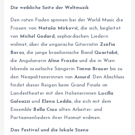
Die weibliche Seite der Weltmusik
Den roten Faden spinnen bei der World Music die
Frauen: von
Nataša Mirković,
die sich, begleitet
von
Michel Godard,
sephardischen Liedern
widmet, über die ungarische Gitarristin
Zsófia
Boros
, die junge brasilianische Band
Quartabê,
die Angolanerin
Aline Frazão
und die in Wien
lebende israelische Sängerin
Timna Brauer
bis zu
den Neapolitanerinnen von
Assurd
. Den Abschluss
findet dieser Reigen beim Grand Finale im
Landestheater mit den Italienerinnen
Lucilla
Galeazzi
und
Elena Ledda
, die sich mit dem
Ensemble
Bella Ciao
alten Arbeiter- und
Partisanenliedern ihrer Heimat widmen.
Das Festival und die lokale Szene