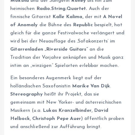
Moksha
und der Sängerin
Rohey
bis hin zum
heimischen
Radio.String.Quartet.
Auch der
finnische Gitarrist
Kalle Kalima,
der mit
A Novel
of Anomaly
die Bühne des
Republic
bespielt, hat
gleich für die ganze Festivalwoche verlängert und
wird bei der Neuauflage des ‚Sofakonzerts’ im
Gitarrenladen „Riverside Guitars“
an die
Tradition der Vorjahre anknüpfen und Musik ganz
intim an „winzigen” Spielorten erlebbar machen.
Ein besonderes Augenmerk liegt auf der
holländischen Saxofonistin
Marike Van Dijk
.
Stereography
heißt ihr Projekt, das sie
gemeinsam mit New Yorker- und österreichischen
Musikern (u.a.
Lukas Kranzelbinder, David
Helbock, Christoph Pepe Auer
) öffentlich proben
und anschließend zur Aufführung bringt.