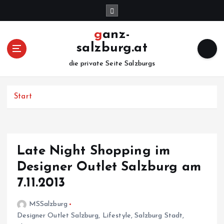
Z
u
m
ganz-
I
salzburg.at
n
h
die private Seite Salzburgs
a
l
Start
t
s
p
r
i
Late Night Shopping im
n
Designer Outlet Salzburg am
g
e
7.11.2013
n
MSSalzburg
Designer Outlet Salzburg
,
Lifestyle
,
Salzburg Stadt
,