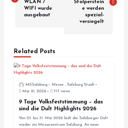
WLAN /
Stolperstein
i
WIFI wurde
e werden
ausgebaut
spezial-
t
versiegelt
r
a
Related Posts
g
s
MSSalzburg
Messe
,
Salzburg Stadt
n
Mai 21, 2026
717 views
a
9 Tage Volksfeststimmung – das
sind die Dult Highlights 2026
v
Von 23. bis 31. Mai 2026 lädt die Salzburger Dult
wieder ins Messezentrum Salzburg. An neun