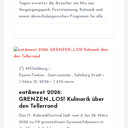
i
Tagen erwartet die Besucher ein Mix aus
Vergnügungspark, Feststimmung, Kulinarik und
g
einem abwechslungsreichen Programm für alle…
a
t
i
MSSalzburg
o
Essen+Trinken
,
Gastronomie
,
Salzburg Stadt
März 21, 2026
676 views
n
eat&meet 2026:
GRENZEN_LOS! Kulinarik über
den Tellerrand
Das 17. Kulinarikfestival lädt vom 6. bis 28. März
2026 zu 119 grenzenlosen Genusserlebnissen in