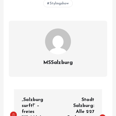
Stylingshow
MSSalzburg
B
„Salzburg
Stadt
e
surft!“ –
Salzburg:
freies
Alle 227