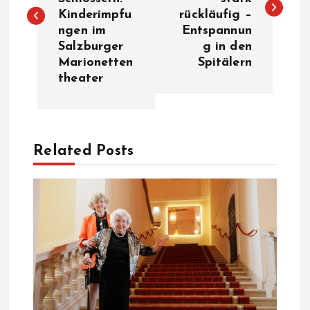
i
Kinderimpfu
rückläufig –
ngen im
Entspannun
t
Salzburger
g in den
Marionetten
Spitälern
r
theater
a
g
Related Posts
s
n
a
v