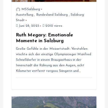
i
MSSalzburg
g
Ausstellung
,
Bundesland Salzburg
,
Salzburg
Stadt
a
Juni 28, 2023
2010 views
t
Ruth Megary: Emotionale
Momente in Salzburg
i
Große Gefühle in der Mozartstadt: Verstohlen
wischte sich der einstige Olympiasieger Manfred
o
Schnelldorfer in einem Braugasthaus in der
Innenstadt die Rührung aus den Augen, acht
n
Kilometer entfernt vergoss Sängerin und…