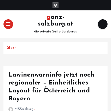
Z
u
m
ganz-
I
salzburg.at
n
h
die private Seite Salzburgs
a
l
Start
t
s
p
r
i
Lawinenwarninfo jetzt noch
n
regionaler – Einheitliches
g
e
Layout für Österreich und
n
Bayern
MSSalzburg