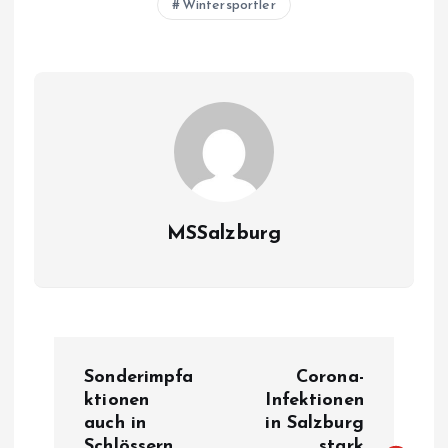
Wintersportler
MSSalzburg
B
Sonderimpfa
Corona-
e
ktionen
Infektionen
auch in
in Salzburg
Schlössern.
stark