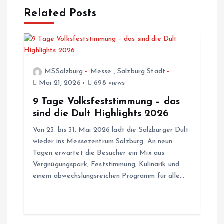
Related Posts
g
s
n
MSSalzburg
Messe
,
Salzburg Stadt
Mai 21, 2026
698 views
a
9 Tage Volksfeststimmung – das
v
sind die Dult Highlights 2026
Von 23. bis 31. Mai 2026 lädt die Salzburger Dult
i
wieder ins Messezentrum Salzburg. An neun
Tagen erwartet die Besucher ein Mix aus
g
Vergnügungspark, Feststimmung, Kulinarik und
einem abwechslungsreichen Programm für alle…
a
t