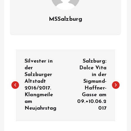
MSSalzburg
B
Silvester in
Salzburg:
e
der
Dolce Vita
Salzburger
in der
Altstadt
Sigmund-
i
2016/2017.
Haffner-
Klangmeile
Gasse am
t
am
09.+10.06.2
Neujahrstag
017
r
a