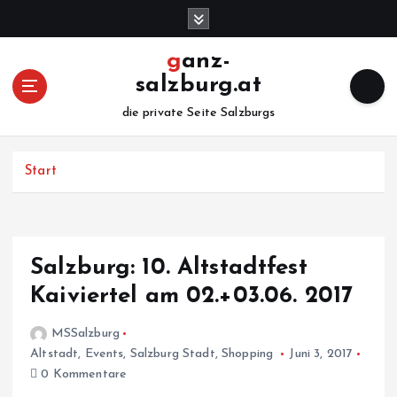
Z
u
m
ganz-
I
salzburg.at
n
h
die private Seite Salzburgs
a
l
Start
t
s
p
r
i
Salzburg: 10. Altstadtfest
n
Kaiviertel am 02.+03.06. 2017
g
e
MSSalzburg
n
Altstadt
,
Events
,
Salzburg Stadt
,
Shopping
Juni 3, 2017
0 Kommentare