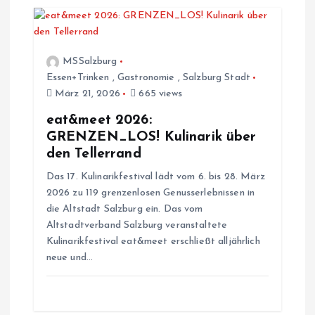
i
o
MSSalzburg
Essen+Trinken
,
Gastronomie
,
Salzburg Stadt
n
März 21, 2026
665 views
eat&meet 2026:
GRENZEN_LOS! Kulinarik über
den Tellerrand
Das 17. Kulinarikfestival lädt vom 6. bis 28. März
2026 zu 119 grenzenlosen Genusserlebnissen in
die Altstadt Salzburg ein. Das vom
Altstadtverband Salzburg veranstaltete
Kulinarikfestival eat&meet erschließt alljährlich
neue und…