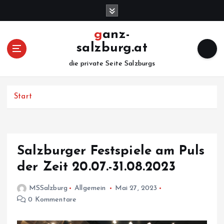
Z
u
m
ganz-
I
salzburg.at
n
h
die private Seite Salzburgs
a
l
Start
t
s
p
r
i
Salzburger Festspiele am Puls
n
der Zeit 20.07.-31.08.2023
g
e
MSSalzburg
Allgemein
Mai 27, 2023
n
0 Kommentare