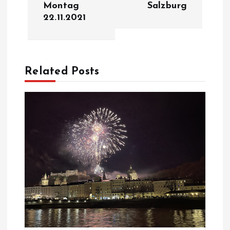
i
Montag
Salzburg
22.11.2021
t
r
a
Related Posts
g
s
n
a
v
i