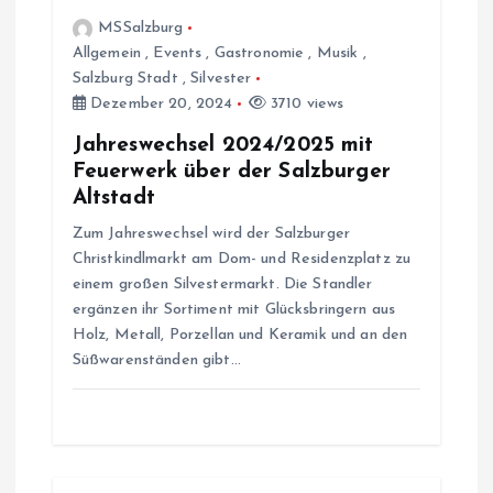
MSSalzburg
g
Allgemein
,
Events
,
Gastronomie
,
Musik
,
Salzburg Stadt
,
Silvester
a
Dezember 20, 2024
3710 views
t
Jahreswechsel 2024/2025 mit
Feuerwerk über der Salzburger
i
Altstadt
Zum Jahreswechsel wird der Salzburger
o
Christkindlmarkt am Dom- und Residenzplatz zu
einem großen Silvestermarkt. Die Standler
n
ergänzen ihr Sortiment mit Glücksbringern aus
Holz, Metall, Porzellan und Keramik und an den
Süßwarenständen gibt…