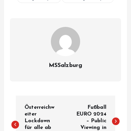
MSSalzburg
B
Österreichw
Fußball
e
eiter
EURO 2024
Lockdown
– Public
für alle ab
Viewing in