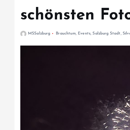
schönsten Fot
MSSalzburg
Brauchtum
,
Events
,
Salzburg Stadt
,
Silv