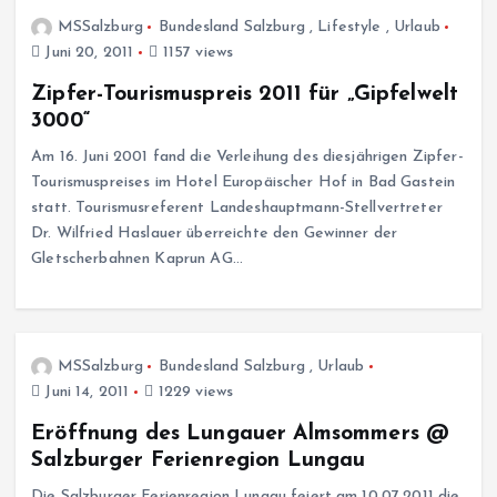
MSSalzburg
Bundesland Salzburg
,
Lifestyle
,
Urlaub
Juni 20, 2011
1157 views
Zipfer-Tourismuspreis 2011 für „Gipfelwelt
3000“
Am 16. Juni 2001 fand die Verleihung des diesjährigen Zipfer-
Tourismuspreises im Hotel Europäischer Hof in Bad Gastein
statt. Tourismusreferent Landeshauptmann-Stellvertreter
Dr. Wilfried Haslauer überreichte den Gewinner der
Gletscherbahnen Kaprun AG…
MSSalzburg
Bundesland Salzburg
,
Urlaub
Juni 14, 2011
1229 views
Eröffnung des Lungauer Almsommers @
Salzburger Ferienregion Lungau
Die Salzburger Ferienregion Lungau feiert am 10.07.2011 die