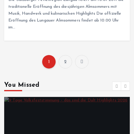
traditionelle Eröffnung des diesjährigen Almsommers mit
Musik, Handwerk und kulinarischen Highlights Die offizielle
Eröffnung des Lungauer Almsommers findet ab 10.00 Uhr
im…
1
2
S
e
You Missed
i
t
e