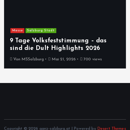
n
n
Messe
Salzburg Stadt
u
9 Tage Volksfeststimmung – das
m
sind die Dult Highlights 2026
Von
MSSalzburg
Mai 21, 2026
700 views
m
e
r
i
e
Copyright © 2026 ganz-salzburg.at | Powered by
Desert Themes