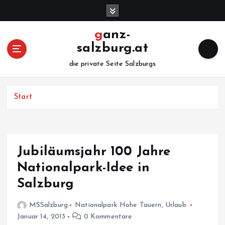
Z
u
m
ganz-
I
salzburg.at
n
h
die private Seite Salzburgs
a
l
Start
t
s
p
r
i
Jubiläumsjahr 100 Jahre
n
Nationalpark-Idee in
g
e
Salzburg
n
MSSalzburg
Nationalpark Hohe Tauern
,
Urlaub
Januar 14, 2013
0 Kommentare