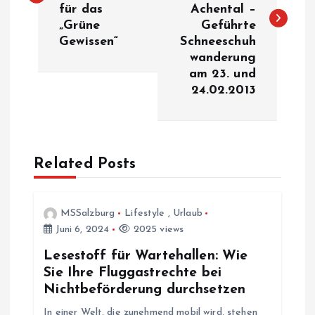
i
für das
Achental –
„Grüne
Geführte
t
Gewissen“
Schneeschuh
wanderung
r
am 23. und
24.02.2013
a
g
Related Posts
s
n
MSSalzburg
Lifestyle
,
Urlaub
Juni 6, 2024
2025 views
a
Lesestoff für Wartehallen: Wie
v
Sie Ihre Fluggastrechte bei
Nichtbeförderung durchsetzen
i
In einer Welt, die zunehmend mobil wird, stehen