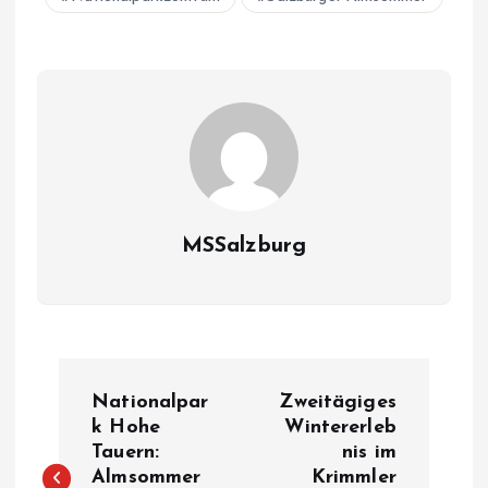
MSSalzburg
B
Nationalpar
Zweitägiges
e
k Hohe
Wintererleb
Tauern:
nis im
Almsommer
Krimmler