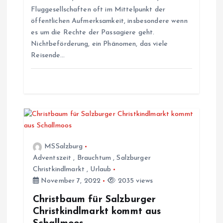
Fluggesellschaften oft im Mittelpunkt der
g
öffentlichen Aufmerksamkeit, insbesondere wenn
es um die Rechte der Passagiere geht.
a
Nichtbeförderung, ein Phänomen, das viele
Reisende…
t
i
o
n
MSSalzburg
Adventszeit
,
Brauchtum
,
Salzburger
Christkindlmarkt
,
Urlaub
November 7, 2022
2035 views
Christbaum für Salzburger
Christkindlmarkt kommt aus