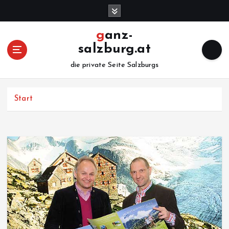
Z
u
m
ganz-
I
salzburg.at
n
h
die private Seite Salzburgs
a
l
Start
t
s
p
r
i
n
g
e
n