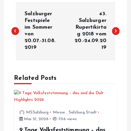
B
Salzburger
43.
e
Festspiele
Salzburger
im Sommer
Rupertikirta
von
g 2018 vom
i
20.07.-31.08.
20.-24.09.20
2019
19
t
r
a
Related Posts
g
s
MSSalzburg
Messe
,
Salzburg Stadt
Mai 21, 2026
706 views
n
9 Tage Volksfeststimmung – das