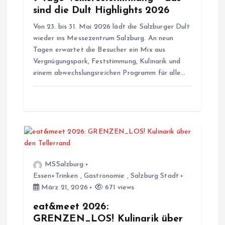
a
sind die Dult Highlights 2026
Von 23. bis 31. Mai 2026 lädt die Salzburger Dult
v
wieder ins Messezentrum Salzburg. An neun
Tagen erwartet die Besucher ein Mix aus
i
Vergnügungspark, Feststimmung, Kulinarik und
einem abwechslungsreichen Programm für alle…
g
a
t
i
MSSalzburg
Essen+Trinken
,
Gastronomie
,
Salzburg Stadt
o
März 21, 2026
671 views
n
eat&meet 2026:
GRENZEN_LOS! Kulinarik über