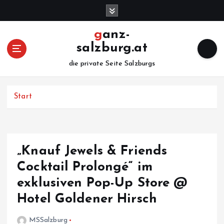
Z
u
m
ganz-
I
salzburg.at
n
h
die private Seite Salzburgs
a
l
Start
t
s
p
r
i
„Knauf Jewels & Friends
n
Cocktail Prolongé“ im
g
e
exklusiven Pop-Up Store @
n
Hotel Goldener Hirsch
MSSalzburg