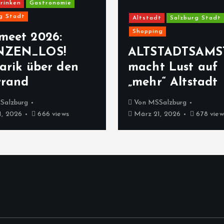
rinken
Gastronomie
g Stadt
Altstadt
Salzburg Stadt
Shopping
meet 2026:
NZEN_LOS!
ALTSTADTSAMS
arik über den
macht Lust auf
rrand
„mehr“ Altstadt
Salzburg
Von
MSSalzburg
, 2026
666 views
März 21, 2026
678 view