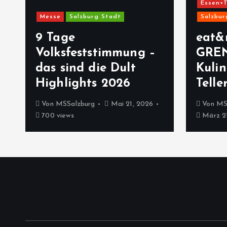
Essen+T
Messe
Salzburg Stadt
Salzbur
9 Tage
eat&
Volksfeststimmung –
GRE
das sind die Dult
Kulin
Highlights 2026
Telle
Von
MSSalzburg
Mai 21, 2026
Von
MS
700 views
März 21