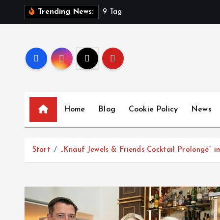
Z
9
T
a
g
e
Trending News:
u
m
I
n
h
a
l
Home
Blog
Cookie Policy
News
t
s
p
Start
„Knauf Jewels & Friends Cocktail Prolongé“ 
r
i
n
g
e
n