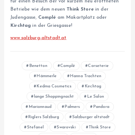
für einen Besuch der vor kurzem neu eröffneten
Betriebe wie dem neuen
Think Store
in der
Judengasse,
Complé
am Makartplatz oder
Kirchtag
in der Griesgasse!
www.salzburg-altstadt.at
Benetton
Complé
Corseterie
Hämmerle
Hanna Trachten
Kedma Cosmetics
Kirchtag
lange Shoppingnacht
Le Salon
Marionnaud
Palmers
Pandora
Riglers Salzburg
Salzburger altstadt
Stefanel
Swarovski
Think Store