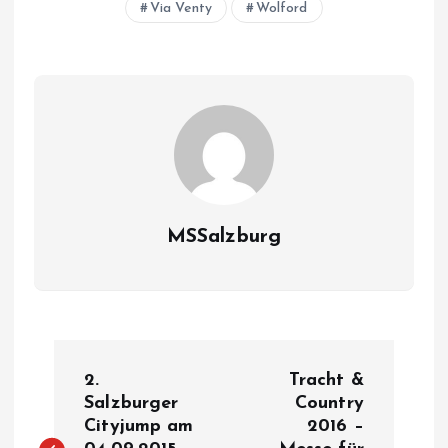
Via Venty
Wolford
MSSalzburg
B
2.
Tracht &
e
Salzburger
Country
Cityjump am
2016 –