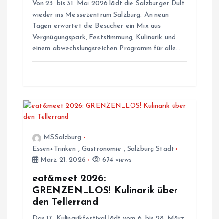
i
Von 23. bis 31. Mai 2026 lädt die Salzburger Dult
wieder ins Messezentrum Salzburg. An neun
g
Tagen erwartet die Besucher ein Mix aus
Vergnügungspark, Feststimmung, Kulinarik und
a
einem abwechslungsreichen Programm für alle…
t
i
o
MSSalzburg
n
Essen+Trinken
,
Gastronomie
,
Salzburg Stadt
März 21, 2026
674 views
eat&meet 2026:
GRENZEN_LOS! Kulinarik über
den Tellerrand
Das 17. Kulinarikfestival lädt vom 6. bis 28. März