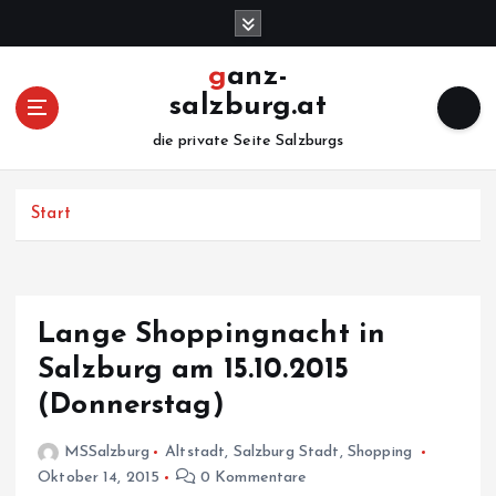
Z
u
m
ganz-
I
salzburg.at
n
h
die private Seite Salzburgs
a
l
Start
t
s
p
r
i
Lange Shoppingnacht in
n
Salzburg am 15.10.2015
g
e
(Donnerstag)
n
MSSalzburg
Altstadt
,
Salzburg Stadt
,
Shopping
Oktober 14, 2015
0 Kommentare