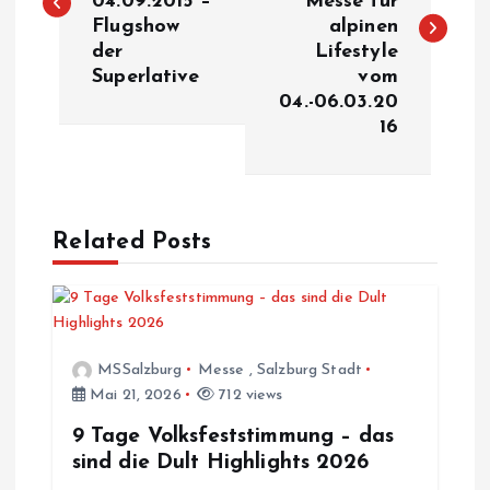
04.09.2015 –
Messe für
i
Flugshow
alpinen
der
Lifestyle
t
Superlative
vom
04.-06.03.20
r
16
a
g
Related Posts
s
n
MSSalzburg
Messe
,
Salzburg Stadt
a
Mai 21, 2026
712 views
v
9 Tage Volksfeststimmung – das
sind die Dult Highlights 2026