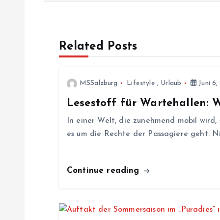
i
Related Posts
t
r
MSSalzburg
Lifestyle
,
Urlaub
Juni 6,
Lesestoff für Wartehallen: 
a
In einer Welt, die zunehmend mobil wird,
g
es um die Rechte der Passagiere geht. N
s
Continue reading
n
a