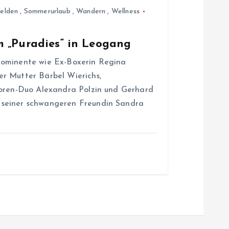
felden
,
Sommerurlaub
,
Wandern
,
Wellness
m „Puradies“ in Leogang
rominente wie Ex-Boxerin Regina
r Mutter Bärbel Wierichs,
toren-Duo Alexandra Polzin und Gerhard
seiner schwangeren Freundin Sandra