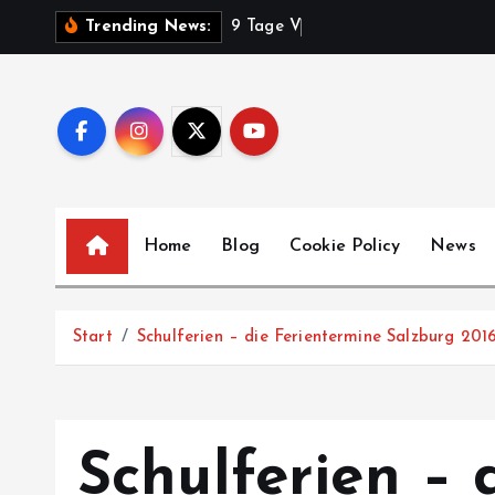
Z
9
T
a
g
e
V
o
l
k
s
f
e
s
t
Trending News:
u
m
I
n
h
a
l
Home
Blog
Cookie Policy
News
t
s
p
Start
Schulferien – die Ferientermine Salzburg 201
r
i
n
g
Schulferien – 
e
n