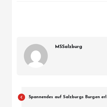
MSSalzburg
B
Spannendes auf Salzburgs Burgen er
e