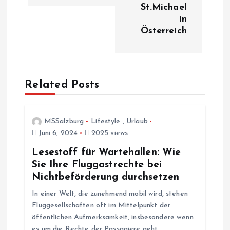
St.Michael
r
in
Österreich
a
g
Related Posts
s
n
MSSalzburg
Lifestyle
,
Urlaub
Juni 6, 2024
2025 views
a
Lesestoff für Wartehallen: Wie
v
Sie Ihre Fluggastrechte bei
Nichtbeförderung durchsetzen
i
In einer Welt, die zunehmend mobil wird, stehen
Fluggesellschaften oft im Mittelpunkt der
g
öffentlichen Aufmerksamkeit, insbesondere wenn
es um die Rechte der Passagiere geht.