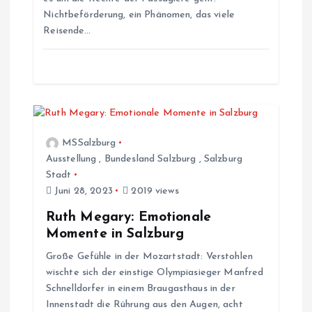
a
Nichtbeförderung, ein Phänomen, das viele
Reisende…
t
i
o
MSSalzburg
n
Ausstellung
,
Bundesland Salzburg
,
Salzburg
Stadt
Juni 28, 2023
2019 views
Ruth Megary: Emotionale
Momente in Salzburg
Große Gefühle in der Mozartstadt: Verstohlen
wischte sich der einstige Olympiasieger Manfred
Schnelldorfer in einem Braugasthaus in der
Innenstadt die Rührung aus den Augen, acht