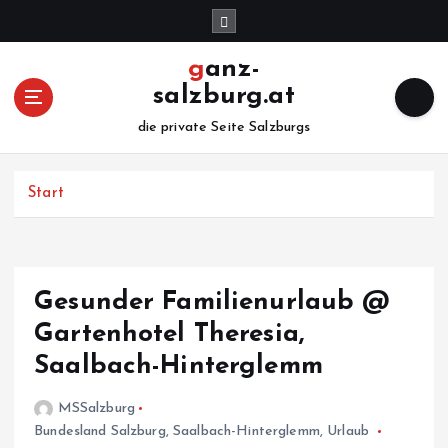
Z
u
m
ganz-
I
salzburg.at
n
h
die private Seite Salzburgs
a
l
Start
t
s
p
r
i
Gesunder Familienurlaub @
n
Gartenhotel Theresia,
g
e
Saalbach-Hinterglemm
n
MSSalzburg
Bundesland Salzburg
,
Saalbach-Hinterglemm
,
Urlaub