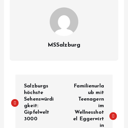
MSSalzburg
B
Salzburgs
Familienurla
e
höchste
ub mit
Sehenswürdi
Teenagern
gkeit:
im
i
Gipfelwelt
Wellnesshot
3000
el Eggerwirt
t
in