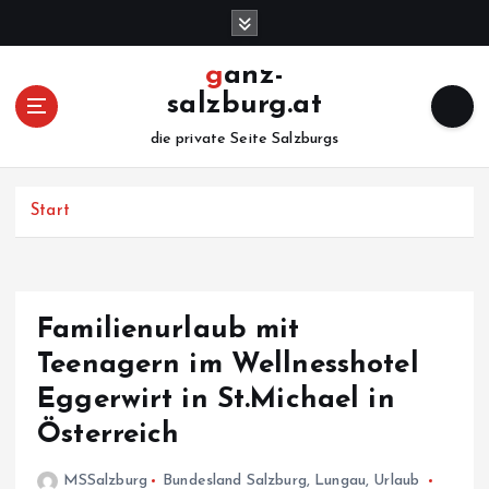
Z
u
m
ganz-
I
salzburg.at
n
h
die private Seite Salzburgs
a
l
Start
t
s
p
r
i
Familienurlaub mit
n
Teenagern im Wellnesshotel
g
e
Eggerwirt in St.Michael in
n
Österreich
MSSalzburg
Bundesland Salzburg
,
Lungau
,
Urlaub