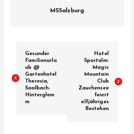
MSSalzburg
B
Gesunder
Hotel
e
Familienurla
Sportalm:
ub @
Magic
Gartenhotel
Mountain
i
Theresia,
Club
Saalbach-
Zauchensee
t
Hinterglem
feiert
m
elfjähriges
r
Bestehen
a