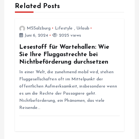
g
Related Posts
s
MSSalzburg
Lifestyle
,
Urlaub
n
Juni 6, 2024
2025 views
a
Lesestoff für Wartehallen: Wie
Sie Ihre Fluggastrechte bei
v
Nichtbeförderung durchsetzen
In einer Welt, die zunehmend mobil wird, stehen
i
Fluggesellschaften oft im Mittelpunkt der
öffentlichen Aufmerksamkeit, insbesondere wenn
g
es um die Rechte der Passagiere geht.
Nichtbeförderung, ein Phänomen, das viele
a
Reisende…
t