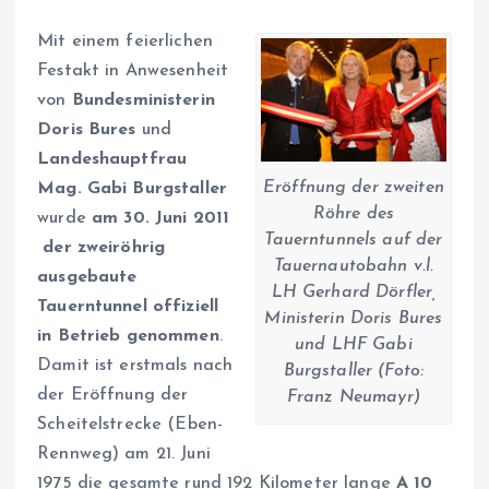
Mit einem feierlichen
Festakt in Anwesenheit
von
Bundesministerin
Doris Bures
und
Landeshauptfrau
Eröffnung der zweiten
Mag. Gabi Burgstaller
Röhre des
wurde
am 30. Juni 2011
Tauerntunnels auf der
der zweiröhrig
Tauernautobahn v.l.
ausgebaute
LH Gerhard Dörfler,
Tauerntunnel offiziell
Ministerin Doris Bures
in Betrieb genommen
.
und LHF Gabi
Damit ist erstmals nach
Burgstaller (Foto:
der Eröffnung der
Franz Neumayr)
Scheitelstrecke (Eben-
Rennweg) am 21. Juni
1975 die gesamte rund 192 Kilometer lange
A 10