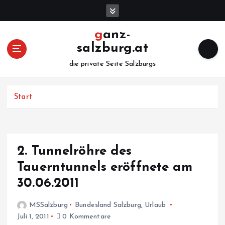
Z
u
m
ganz-
I
salzburg.at
n
h
die private Seite Salzburgs
a
l
Start
t
s
p
r
i
2. Tunnelröhre des
n
Tauerntunnels eröffnete am
g
e
30.06.2011
n
MSSalzburg
Bundesland Salzburg
,
Urlaub
Juli 1, 2011
0 Kommentare