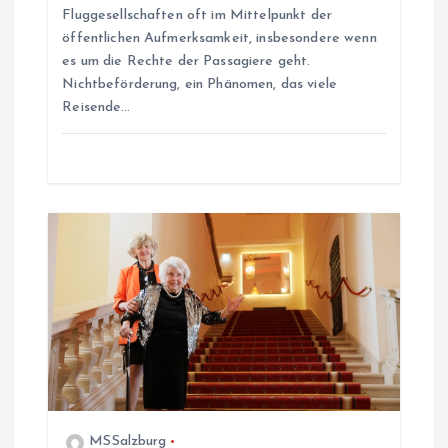
Fluggesellschaften oft im Mittelpunkt der
i
öffentlichen Aufmerksamkeit, insbesondere wenn
es um die Rechte der Passagiere geht.
g
Nichtbeförderung, ein Phänomen, das viele
Reisende…
a
t
i
o
n
MSSalzburg