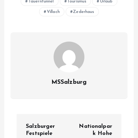
Tauerntunnel
Tourismus
Urlaub
Villach
Zederhaus
MSSalzburg
B
Salzburger
Nationalpar
e
Festspiele
k Hohe