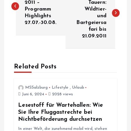
2011 –
Tauern:
Programm
Wildtier-
i
Highlights
und
27.07.-30.08.
Bartgeiersa
t
fari bis
21.09.2011
r
a
Related Posts
g
s
MSSalzburg
Lifestyle
,
Urlaub
Juni 6, 2024
2028 views
n
Lesestoff für Wartehallen: Wie
a
Sie Ihre Fluggastrechte bei
Nichtbeförderung durchsetzen
v
In einer Welt, die zunehmend mobil wird, stehen