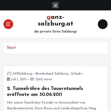
Z
u
m
ganz-
I
salzburg.at
n
h
die private Seite Salzburgs
a
l
Start
t
s
p
r
i
MSSalzburg
Bundesland Salzburg
,
Urlaub
n
Juli 1, 2011
1242 views
g
e
2. Tunnelröhre des Tauerntunnels
n
eröffnete am 30.06.2011
Mit einem feierlichen Festakt in Anwesenheit von
Bundesministerin Doris Bures und Landeshauptfrau Mag.