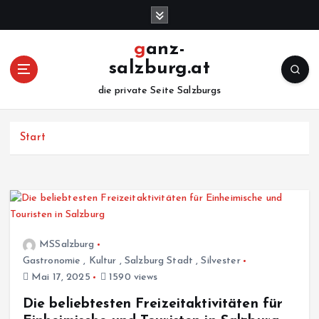
Z
u
m
ganz-
I
salzburg.at
n
h
die private Seite Salzburgs
a
l
Start
t
s
p
r
i
n
g
MSSalzburg
e
Gastronomie
,
Kultur
,
Salzburg Stadt
,
Silvester
n
Mai 17, 2025
1590 views
Die beliebtesten Freizeitaktivitäten für