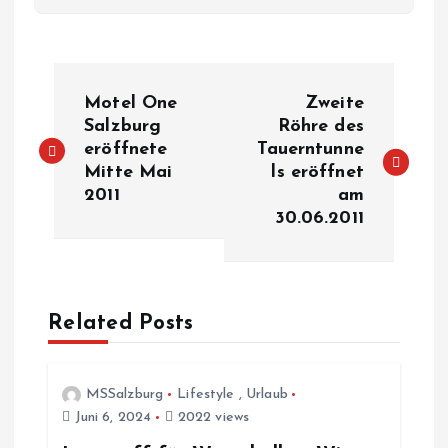
B
Motel One
Zweite
e
Salzburg
Röhre des
eröffnete
Tauerntunne
Mitte Mai
ls eröffnet
i
2011
am
30.06.2011
t
r
a
Related Posts
g
MSSalzburg
Lifestyle
,
Urlaub
s
Juni 6, 2024
2022 views