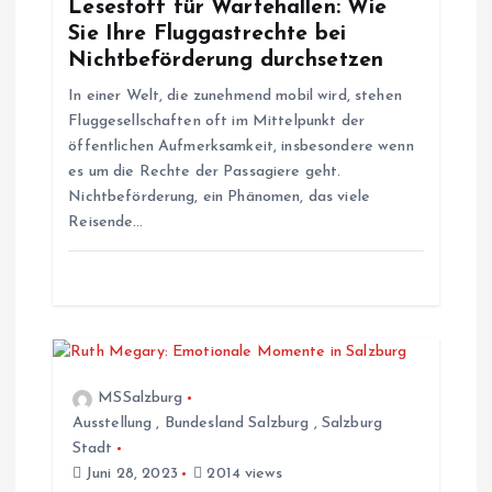
Lesestoff für Wartehallen: Wie
n
Sie Ihre Fluggastrechte bei
Nichtbeförderung durchsetzen
a
In einer Welt, die zunehmend mobil wird, stehen
Fluggesellschaften oft im Mittelpunkt der
v
öffentlichen Aufmerksamkeit, insbesondere wenn
es um die Rechte der Passagiere geht.
i
Nichtbeförderung, ein Phänomen, das viele
Reisende…
g
a
t
i
MSSalzburg
Ausstellung
,
Bundesland Salzburg
,
Salzburg
Stadt
o
Juni 28, 2023
2014 views