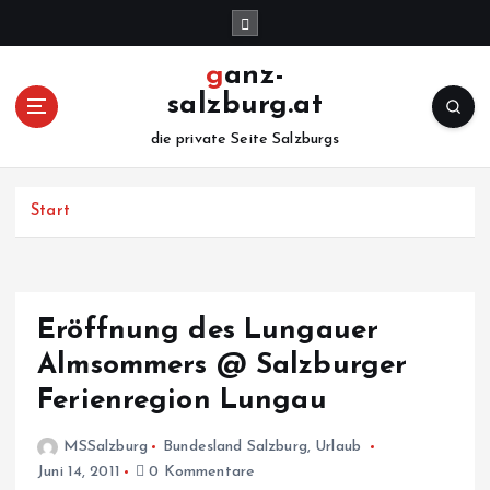
Z
u
m
ganz-
I
salzburg.at
n
h
die private Seite Salzburgs
a
l
Start
t
s
p
r
i
Eröffnung des Lungauer
n
Almsommers @ Salzburger
g
e
Ferienregion Lungau
n
MSSalzburg
Bundesland Salzburg
,
Urlaub
Juni 14, 2011
0 Kommentare