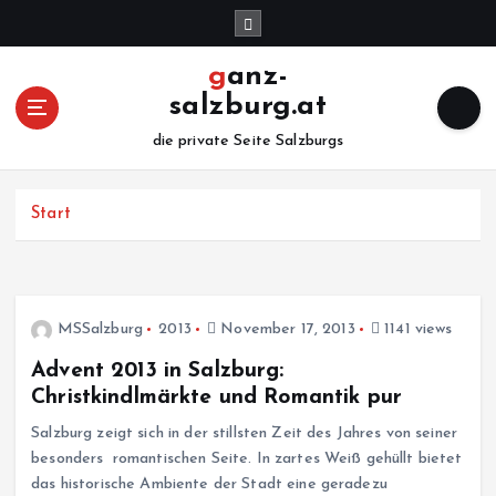
Z
u
m
ganz-
I
salzburg.at
n
h
die private Seite Salzburgs
a
l
Start
t
s
p
r
i
MSSalzburg
2013
November 17, 2013
1141 views
n
g
Advent 2013 in Salzburg:
e
Christkindlmärkte und Romantik pur
n
Salzburg zeigt sich in der stillsten Zeit des Jahres von seiner
besonders romantischen Seite. In zartes Weiß gehüllt bietet
das historische Ambiente der Stadt eine geradezu