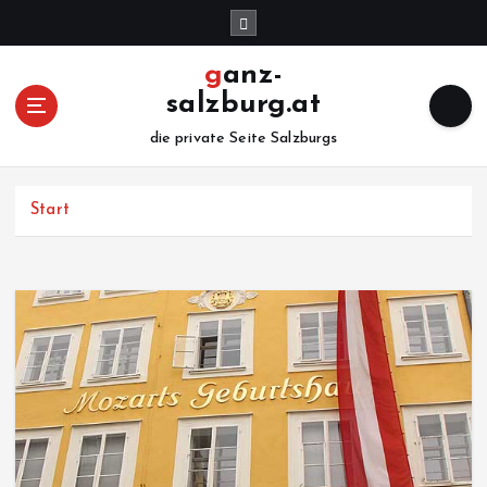
Z
u
m
ganz-
I
salzburg.at
n
h
die private Seite Salzburgs
a
l
Start
t
s
p
r
i
n
g
e
n